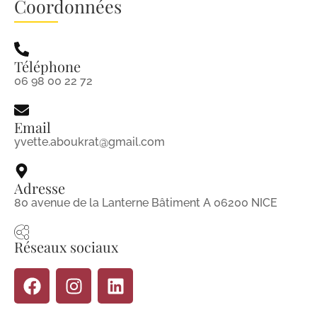
Coordonnées
Téléphone
06 98 00 22 72
Email
yvette.aboukrat@gmail.com
Adresse
80 avenue de la Lanterne Bâtiment A 06200 NICE
Réseaux sociaux
F
I
L
a
n
i
c
s
n