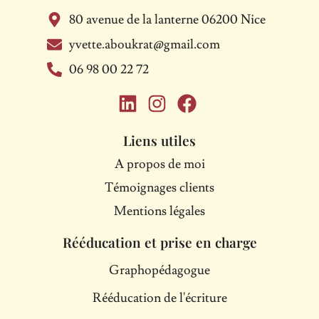
80 avenue de la lanterne 06200 Nice
yvette.aboukrat@gmail.com
06 98 00 22 72
L
I
F
i
n
a
n
s
c
Liens utiles
k
t
e
A propos de moi
e
a
b
Témoignages clients
d
g
o
i
r
o
Mentions légales
n
a
k
Rééducation et prise en charge
m
Graphopédagogue
Rééducation de l'écriture