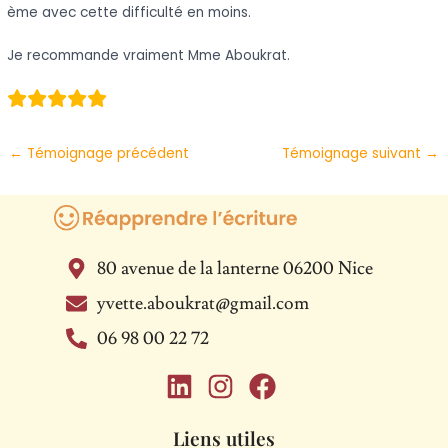
ème avec cette difficulté en moins.
Je recommande vraiment Mme Aboukrat.
←
Témoignage précédent
Témoignage suivant
→
80 avenue de la lanterne 06200 Nice
yvette.aboukrat@gmail.com
06 98 00 22 72
L
I
F
i
n
a
n
s
c
Liens utiles