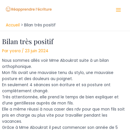
Aller
Navigation
Main
au
des
Men
contenu
articles
Accueil
Bilan très positif
Bilan très positif
Par
yosra
/
23 juin 2024
Nous sommes allés voir Mme Aboukrat suite à un bilan
orthophonique.
Mon fils avait une mauvaise tenu du stylo, une mauvaise
posture et des douleurs au poignet.
En seulement 4 séances son écriture et sa posture ont
complètement changé.
Très attentionnée, elle prend le temps de bien expliquer et
d’une gentillesse auprès de mon fils.
Elle a même réussi à nous caser des rdv pour que mon fils soit
pris en charge au plus vite pour travailler pendant les
vacances.
Grâce à Mme Aboukrat il peut commencer son année de 5