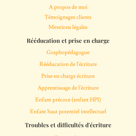
k
t
e
A propos de moi
e
a
b
Témoignages clients
d
g
o
i
r
o
Mentions légales
n
a
k
Rééducation et prise en charge
m
Graphopédagogue
Rééducation de l'écriture
Prise en charge écriture
Apprentissage de l'écriture
Enfant précoce (enfant HPI)
Enfant haut potentiel intellectuel
Troubles et difficultés d'écriture