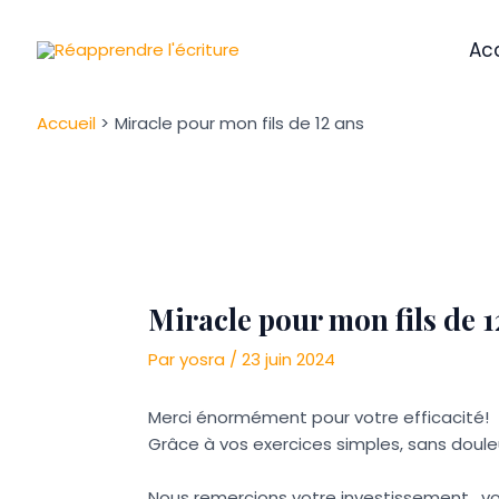
Aller
Navigation
au
des
Acc
contenu
articles
Accueil
Miracle pour mon fils de 12 ans
Miracle pour mon fils de 1
Par
yosra
/
23 juin 2024
Merci énormément pour votre efficacité!
Grâce à vos exercices simples, sans doule
Nous remercions votre investissement , vot