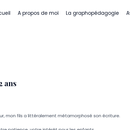
ueil
A propos de moi
La graphopédagogie
A
2 ans
ur, mon fils a littéralement métamorphosé son écriture.
re patience, votre intérêt pour les enfants.