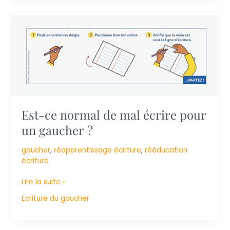
Est-
ce
normal
de
mal
écrire
pour
un
gaucher
Est-ce normal de mal écrire pour
?
un gaucher ?
gaucher
,
réapprentissage écriture
,
rééducation
écriture
Lire la suite »
Ecriture du gaucher