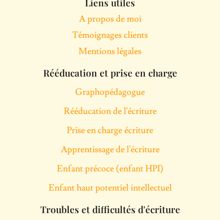
Liens utiles
k
t
e
A propos de moi
e
a
b
Témoignages clients
d
g
o
i
r
o
Mentions légales
n
a
k
Rééducation et prise en charge
m
Graphopédagogue
Rééducation de l'écriture
Prise en charge écriture
Apprentissage de l'écriture
Enfant précoce (enfant HPI)
Enfant haut potentiel intellectuel
Troubles et difficultés d'écriture