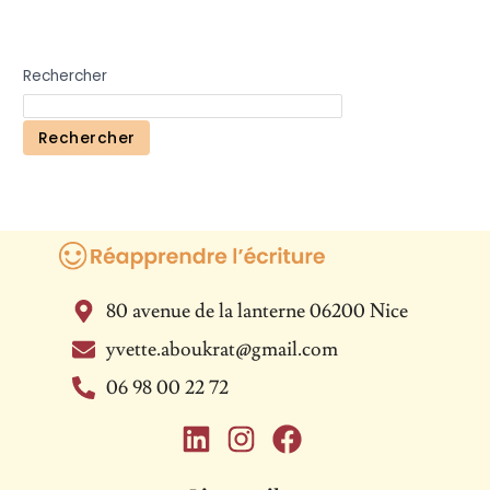
Rechercher
Rechercher
80 avenue de la lanterne 06200 Nice
yvette.aboukrat@gmail.com
06 98 00 22 72
L
I
F
i
n
a
n
s
c